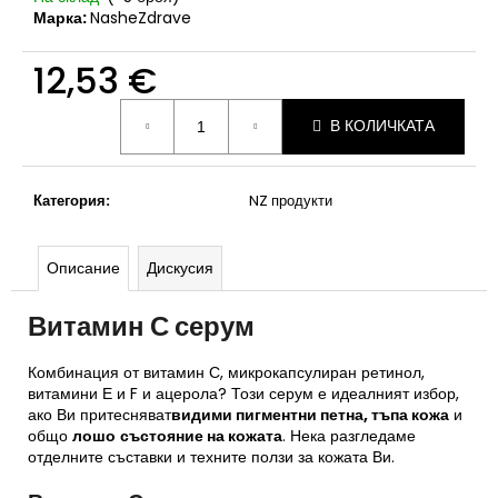
Марка:
NasheZdrave
12,53 €
Измерване
В КОЛИЧКАТА
на
цената:
Категория
:
NZ продукти
Описание
Дискусия
Витамин С серум
Комбинация от витамин С, микрокапсулиран ретинол,
витамини Е и F и ацерола? Този серум е идеалният избор,
ако Ви притесняват
видими пигментни петна, тъпа кожа
и
общо
лошо
състояние на кожата
. Нека разгледаме
отделните съставки и техните ползи за кожата Ви.