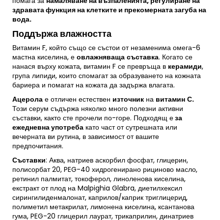
помага за
намаляване на възпаленията, регулиране на
здравата функция на клетките и прекомерната загуба на
вода.
Поддържа влажността
Витамин F, който също се състои от незаменима омега-6
мастна киселина, е
овлажняваща
съставка
. Когато се
нанася върху кожата, витамин F се превръща в
керамиди
,
група липиди, които спомагат за образуването на кожната
бариера и помагат на кожата да задържа влагата.
Ацерола
е отличен естествен
източник
на
витамин
С.
Този серум съдържа няколко много полезни активни
съставки, както сте прочели по-горе. Подходящ е
за
ежедневна употреба
като част от сутрешната или
вечерната ви рутина, в зависимост от вашите
предпочитания.
Съставки
: Аква, натриев аскорбил фосфат, глицерин,
полисорбат 20, PEG-40 хидрогенирано рициново масло,
ретинил палмитат, токоферол, линоленова киселина,
екстракт от плод на Malpighia Glabra, диетилхексил
сирингилиденмалонат, каприлов/каприк триглицерид,
полиметил метакрилат, лимонена киселина, ксантанова
гума, PEG-20 глицерил лаурат, трикаприлин, динатриев