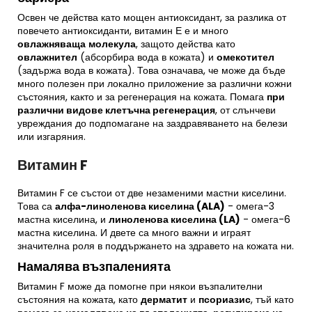
Освен че действа като мощен антиоксидант, за разлика от
повечето антиоксиданти, витамин Е е и много
овлажняваща
молекула
, защото действа като
овлажнител
(абсорбира вода в кожата) и
омекотител
(задържа вода в кожата). Това означава, че може да бъде
много полезен при локално приложение за различни кожни
състояния, както и за регенерация на кожата. Помага
при
различни видове клетъчна регенерация
, от слънчеви
увреждания до подпомагане на заздравяването на белези
или изгаряния.
Витамин F
Витамин F се състои от две незаменими мастни киселини.
Това са
алфа-линоленова киселина (ALA)
- омега-3
мастна киселина, и
линоленова киселина (LA)
- омега-6
мастна киселина. И двете са много важни и играят
значителна роля в поддържането на здравето на кожата ни.
Намалява възпаленията
Витамин F може да помогне при някои възпалителни
състояния на кожата, като
дерматит
и
псориазис
, тъй като