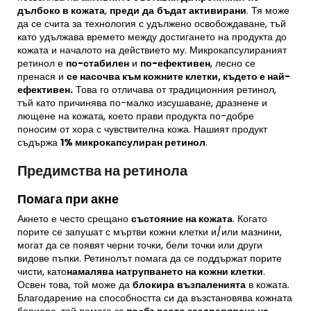
дълбоко в кожата
,
преди
да
бъдат активирани
. Тя може
да се счита за технология с удължено освобождаване, тъй
като удължава времето между достигането на продукта до
кожата и началото на действието му. Микрокапсулираният
ретинол е
по-стабилен
и
по-ефективен
, лесно се
пренася и
се насочва към кожните клетки, където е най-
ефективен.
Това го отличава от традиционния ретинол,
тъй като причинява по-малко изсушаване, дразнене и
лющене на кожата, което прави продукта по-добре
поносим от хора с чувствителна кожа. Нашият продукт
съдържа
1% микрокапсулиран ретинол
.
Предимства на ретинола
Помага при акне
Акнето е често срещано
състояние на кожата
. Когато
порите се запушат с мъртви кожни клетки и/или мазнини,
могат да се появят черни точки, бели точки или други
видове пъпки. Ретинолът помага да се поддържат порите
чисти, като
намалява натрупването на кожни клетки
.
Освен това, той може да
блокира
възпаленията
в кожата.
Благодарение на способността си да възстановява кожната