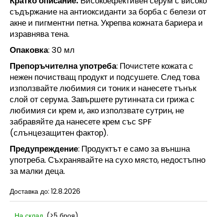
Кратко описание:
Високоефективен серум с високо
УРОЛИТИН
съдържание на антиоксиданти за борба с белези от
-
акне и пигментни петна. Укрепва кожната бариера и
75
КАПСУЛИ
изравнява тена.
164,89
Опаковка
: 30 мл
€
Препоръчителна
употреба
: Почистете кожата с
нежен почистващ продукт и подсушете. След това
използвайте любимия си тоник и нанесете тънък
слой от серума. Завършете рутинната си грижа с
любимия си крем и, ако използвате сутрин, не
забравяйте да нанесете крем със SPF
(слънцезащитен фактор).
Предупреждение
: Продуктът е само за външна
употреба. Съхранявайте на сухо място, недостъпно
за малки деца.
Доставка до:
12.8.2026
На склад
(>5 броя)