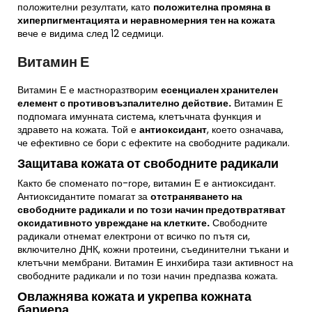
положителни резултати, като
положителна промяна в
хиперпигментацията и неравномерния тен на кожата
вече е видима след 12 седмици.
Витамин Е
Витамин Е е мастноразтворим
есенциален хранителен
елемент с противовъзпалително действие.
Витамин Е
подпомага имунната система, клетъчната функция и
здравето на кожата. Той е
антиоксидант
, което означава,
че ефективно се бори с ефектите на свободните радикали.
Защитава кожата от свободните радикали
Както бе споменато по-горе, витамин Е е антиоксидант.
Антиоксидантите помагат за
отстраняването на
свободните радикали и по този начин предотвратяват
оксидативното увреждане на клетките.
Свободните
радикали отнемат електрони от всичко по пътя си,
включително ДНК, кожни протеини, съединителни тъкани и
клетъчни мембрани. Витамин Е инхибира тази активност на
свободните радикали и по този начин предпазва кожата.
Овлажнява кожата и укрепва кожната
бариера