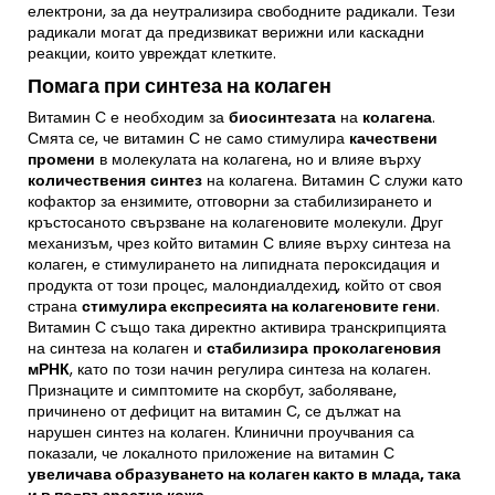
електрони, за да неутрализира свободните радикали. Тези
радикали могат да предизвикат верижни или каскадни
реакции, които увреждат клетките.
Помага при синтеза на колаген
Витамин С е необходим за
биосинтезата
на
колагена
.
Смята се, че витамин С не само стимулира
качествени
промени
в молекулата на колагена, но и влияе върху
количествения
синтез
на колагена. Витамин С служи като
кофактор за ензимите, отговорни за стабилизирането и
кръстосаното свързване на колагеновите молекули. Друг
механизъм, чрез който витамин С влияе върху синтеза на
колаген, е стимулирането на липидната пероксидация и
продукта от този процес, малондиалдехид, който от своя
страна
стимулира експресията на колагеновите гени
.
Витамин С също така директно активира транскрипцията
на синтеза на колаген и
стабилизира
проколагеновия
мРНК
, като по този начин регулира синтеза на колаген.
Признаците и симптомите на скорбут, заболяване,
причинено от дефицит на витамин С, се дължат на
нарушен синтез на колаген. Клинични
проучвания
са
показали, че локалното приложение на витамин С
увеличава образуването на колаген както в млада, така