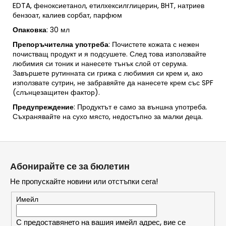
EDTA, феноксиетанол, етилхексилглицерин, BHT, натриев
бензоат, калиев сорбат, парфюм
Опаковка
: 30 мл
Препоръчителна
употреба
: Почистете кожата с нежен
почистващ продукт и я подсушете. След това използвайте
любимия си тоник и нанесете тънък слой от серума.
Завършете рутинната си грижа с любимия си крем и, ако
използвате сутрин, не забравяйте да нанесете крем със SPF
(слънцезащитен фактор).
Предупреждение
: Продуктът е само за външна употреба.
Съхранявайте на сухо място, недостъпно за малки деца.
Ф
у
Абонирайте се за бюлетин
т
Не пропускайте новини или отстъпки сега!
е
р
Имейл
С предоставянето на вашия имейл адрес, вие се