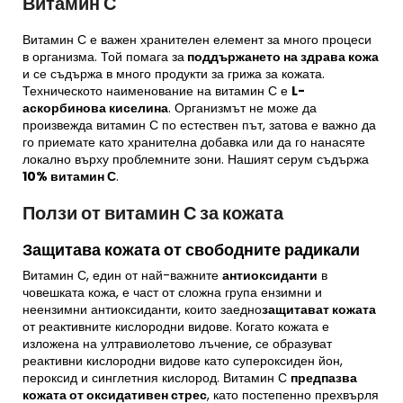
Витамин С
Витамин С е важен хранителен елемент за много процеси
в организма. Той помага за
поддържането на здрава кожа
и се съдържа в много продукти за грижа за кожата.
Техническото наименование на витамин С е
L-
аскорбинова киселина
. Организмът не може да
произвежда витамин С по естествен път, затова е важно да
го приемате като хранителна добавка или да го нанасяте
локално върху проблемните зони. Нашият серум съдържа
10% витамин С
.
Ползи от витамин С за кожата
Защитава кожата от свободните радикали
Витамин С, един от най-важните
антиоксиданти
в
човешката кожа, е част от сложна група ензимни и
неензимни антиоксиданти, които заедно
защитават кожата
от реактивните кислородни видове. Когато кожата е
изложена на ултравиолетово лъчение, се образуват
реактивни кислородни видове като супероксиден йон,
пероксид и синглетния кислород. Витамин С
предпазва
кожата от оксидативен стрес
, като постепенно прехвърля