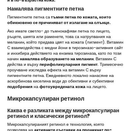
и в по-възрастна кожа.
Намалява пигментните петна
Пигментните петна са
тъмни петна по кожата, които
обикновено се причиняват от излагане на слънце.
Ако имате светло- до тъмнокафяви петна по лицето,
ръцете, шията или раменете, това са натрупвания на
меланин, който придава цвят на кожата (пигмент). Витамин
С взаимодейства с медни йони в тирозиназо-активния сайт
и инхибира действието на ензима тирозиназа, като по този
начин
намалява образуването на меланин
. Витамин С
действа и върху
перифоликуларния
пигмент
. Тримесечно
проучване
изследва ефекта на витамин С върху
пигментните петна. Ежедневното локално нанасяне на
аскорбинова киселина води до обективни и субективни
подобрения
на
фотоувредената
кожа
на лицето.
Микрокапсулиран ретинол
Каква е разликата между микрокапсулиран
ретинол и класически ретинол?
Микрокапсулираният ретинол е технология, която
позволява на
активните съставки да проникнат по-