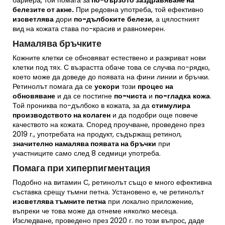
бариера, той помага за
по-бързото заздравяване на
белезите от акне.
При редовна употреба, той ефективно
изсветлява
дори
по-дълбоките
белези
, а цялостният
вид на кожата става по-красив и равномерен.
Намалява бръчките
Кожните клетки се обновяват естествено и разкриват нови
клетки под тях. С възрастта обаче това се случва по-рядко,
което може да доведе до появата на фини линии и бръчки.
Ретинолът помага да се
ускори
този
процес
на
обновяване
и да се постигне
по-чиста
и
по-гладка
кожа
.
Той прониква по-дълбоко в кожата, за да
стимулира
производството на колаген
и да подобри още повече
качеството на кожата. Според
проучване
, проведено през
2019 г., употребата на продукт, съдържащ ретинол,
значително намалява появата на бръчки
при
участниците само след 8 седмици употреба.
Помага при хиперпигментация
Подобно на витамин С, ретинолът също е много ефективна
съставка срещу тъмни петна. Установено е, че ретинолът
изсветлява тъмните петна
при локално приложение,
въпреки че това може да отнеме няколко месеца.
Изследване
, проведено през 2020 г. по този въпрос, даде