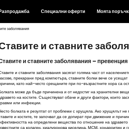
Разпродажба
Специални оферти
Моята поръчк
ните заболявания
Какво търсите?
Ставите и ставните забол
ТЪРСЕНЕ
Ставите и ставните заболявания – превенция 
Ставите и ставните заболявания засягат голяма част от населениет
Препоръчваме
часове, прекарани пред компютъра, ставните болки вече се усещат
причини, като най-често срещаните при по-възрастните хора са ос
Болката може да бъде причинена и от недостиг на хранителни вещес
здравето на костите. Съществуват обаче и други фактори, които за
травми или инфекции.
Често болката е резултат от проблеми с хрущяла. Ако хрущялът н
ставите и костите, те започват да се допират при движение и прич
ефективността на определени вещества по отношение на здравето н
известните са колаген, хиалуронова киселина, МСМ, хондроитин и г