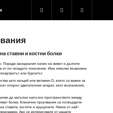
Търсене
Вход
Количка
а
За нас
Контакт
Съвети и вдъхновение
за
явания
пазаруване
на ставни и костни болки
о. Поради заседналия начин на живот и дългите
 и от по-младото поколение. Има няколко възможни
теоартритът или бурситът.
тва като калций или витамин D, които са важни за
сягат опорно-двигателния апарат, като възпаления,
е може да запълни напълно пространството между
Следваща
иняват болка. Клинични проучвания са потвърдили
а ставите, костите и хрущялите. Някои от най-
люкозамин. Ако се интересувате от нашите