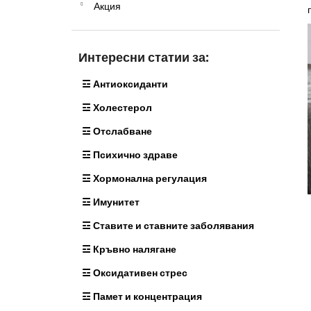
МАГНЕЗИЙ МАЛАТ - МАГНЕЗИЙ 500
Акция
а
МГ 145 КАПСУЛИ
11,79 €
Интересни статии за:
☲ Антиоксиданти
☲ Холестерол
☲ Отслабване
☲ Психично здраве
☲ Хормонална регулация
☲ Имунитет
☲ Ставите и ставните заболявания
☲ Кръвно налягане
☲ Оксидативен стрес
☲ Памет и концентрация