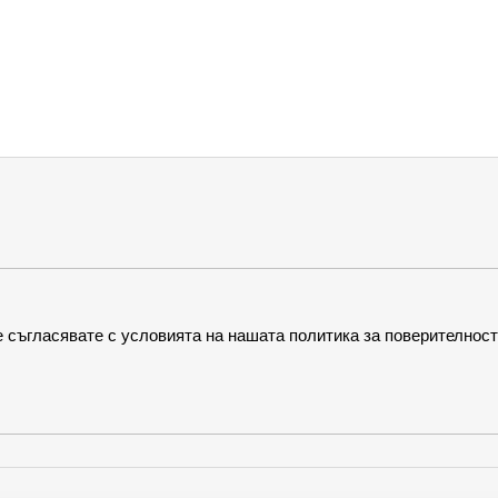
я
в
а
н
е
 съгласявате с условията на нашата политика за поверителност