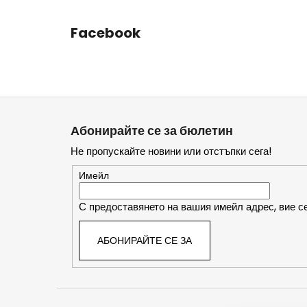
Facebook
Ф
у
Абонирайте се за бюлетин
т
Не пропускайте новини или отстъпки сега!
е
р
Имейл
С предоставянето на вашия имейл адрес, вие се
АБОНИРАЙТЕ СЕ ЗА