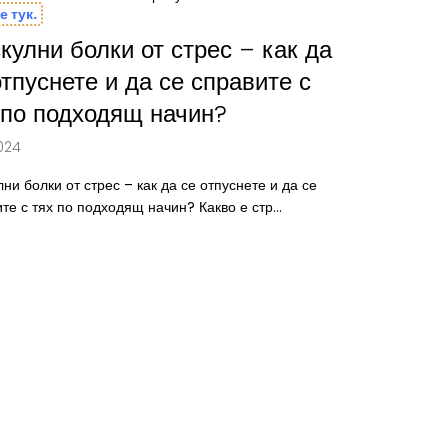
N 0.025% CREAM 20G -
е тук.
кулни болки от стрес – как да
отпуснете и да се справите с
 по подходящ начин?
024
ни болки от стрес – как да се отпуснете и да се
те с тях по подходящ начин? Какво е стр...