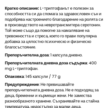
OBAGI
TRETINOIN
Кратко описание:
L-триптофанът е полезен за
0.1%
способността си да спомага за здравословен сън и
CREAM
подобрява настроението благодарение на ролята си
20G
-
в производството на невротрансмитера серотонин.
EXP:
Той може също да помогне за намаляване на
01/27
тревожността и стреса, което го прави популярна
109,99
добавка за цялостно психическо и физическо
€
благосъстояние.
Препоръчителна доза
: 1 капсула дневно.
Препоръчителната дневна доза съдържа
: 400
mg L-триптофан.
Опаковка
: 145 капсули / 77 g
Предупреждение
: Не превишавайте
препоръчителната дневна доза. Не е подходящ за
деца, бременни и кърмещи жени. Не замества
разнообразното хранене. Съхранявайте на стайна
температура, недостъпно за малки деца.