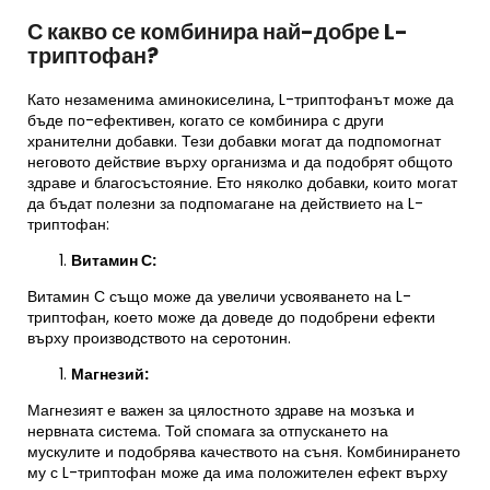
С какво се комбинира най-добре L-
триптофан?
Като незаменима аминокиселина, L-триптофанът може да
бъде по-ефективен, когато се комбинира с други
хранителни добавки. Тези добавки могат да подпомогнат
неговото действие върху организма и да подобрят общото
здраве и благосъстояние. Ето няколко добавки, които могат
да бъдат полезни за подпомагане на действието на L-
триптофан:
Витамин С
:
Витамин С също може да увеличи усвояването на L-
триптофан, което може да доведе до подобрени ефекти
върху производството на серотонин.
Магнезий
:
Магнезият е важен за цялостното здраве на мозъка и
нервната система. Той спомага за отпускането на
мускулите и подобрява качеството на съня. Комбинирането
му с L-триптофан може да има положителен ефект върху