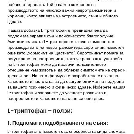
набавя от храната. Той е важен компонент в
производството на няколко важни невротрансмитери и
хормони, които влияят на настроението, съня и общото
здраве.
Нашата добавка L-триптофан е предназначена да
подпомага здравия сън и психическото благополучие.
Аминокиселината L-триптофан е ключов компонент в
производството на невротрансмитера серотонин, известен
още като „хормонът на щастието“. Серотонинът помага за
регулиране на настроението, така че редовната употреба
на L-триптофан може да насърчи положителното
отношение към живота и да облекчи симптомите на стрес и
тревожност. Нашата формула е разработена с оглед на
качеството и чистотата, за да осигури оптимална подкрепа
за вашето психическо и физическо здраве. Изберете нашия
L-триптофан и започнете да усещате разликата в
настроението и качеството на съня си още днес.
L-триптофан – ползи:
1. Подпомага подобряването на съня:
L-триптофанът е известен със способността си да спомага