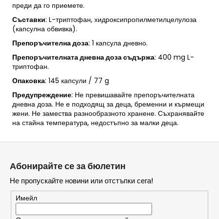
преди да го приемете.
Съставки
: L-триптофан, хидроксипропилметилцелулоза
(капсулна обвивка).
Препоръчителна доза
: 1 капсула дневно.
Препоръчителната дневна доза съдържа
: 400 mg L-
триптофан.
Опаковка
: 145 капсули / 77 g
Предупреждение
: Не превишавайте препоръчителната
дневна доза. Не е подходящ за деца, бременни и кърмещи
жени. Не замества разнообразното хранене. Съхранявайте
на стайна температура, недостъпно за малки деца.
Ф
у
Абонирайте се за бюлетин
т
Не пропускайте новини или отстъпки сега!
е
р
Имейл