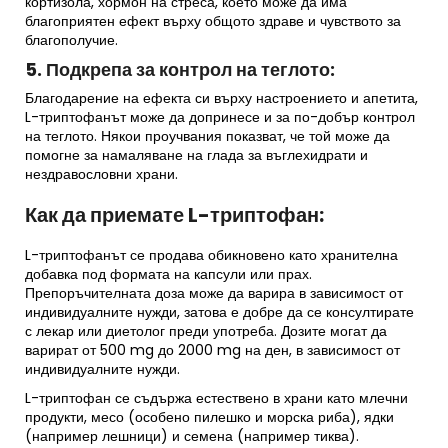
кортизола, хормон на стреса, което може да има
благоприятен ефект върху общото здраве и чувството за
благополучие.
5. Подкрепа за контрол на теглото:
Благодарение на ефекта си върху настроението и апетита,
L-триптофанът може да допринесе и за по-добър контрол
на теглото. Някои проучвания показват, че той може да
помогне за намаляване на глада за въглехидрати и
нездравословни храни.
Как да приемате L-триптофан:
L-триптофанът се продава обикновено като хранителна
добавка под формата на капсули или прах.
Препоръчителната доза може да варира в зависимост от
индивидуалните нужди, затова е добре да се консултирате
с лекар или диетолог преди употреба. Дозите могат да
варират от 500 mg до 2000 mg на ден, в зависимост от
индивидуалните нужди.
L-триптофан се съдържа естествено в храни като млечни
продукти, месо (особено пилешко и морска риба), ядки
(например лешници) и семена (например тиква).