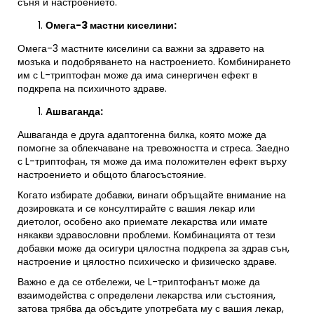
съня и настроението.
Омега-3 мастни киселини
:
Омега-3 мастните киселини са важни за здравето на
мозъка и подобряването на настроението. Комбинирането
им с L-триптофан може да има синергичен ефект в
подкрепа на психичното здраве.
Ашваганда
:
Ашваганда е друга адаптогенна билка, която може да
помогне за облекчаване на тревожността и стреса. Заедно
с L-триптофан, тя може да има положителен ефект върху
настроението и общото благосъстояние.
Когато избирате добавки, винаги обръщайте внимание на
дозировката и се консултирайте с вашия лекар или
диетолог, особено ако приемате лекарства или имате
някакви здравословни проблеми. Комбинацията от тези
добавки може да осигури цялостна подкрепа за здрав сън,
настроение и цялостно психическо и физическо здраве.
Важно е да се отбележи, че L-триптофанът може да
взаимодейства с определени лекарства или състояния,
затова трябва да обсъдите употребата му с вашия лекар,