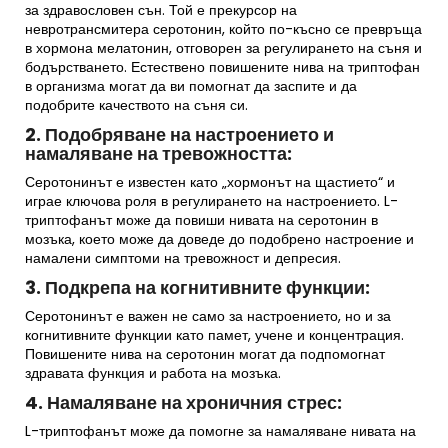
за здравословен сън. Той е прекурсор на
невротрансмитера серотонин, който по-късно се превръща
в хормона мелатонин, отговорен за регулирането на съня и
бодърстването. Естествено повишените нива на триптофан
в организма могат да ви помогнат да заспите и да
подобрите качеството на съня си.
2. Подобряване на настроението и
намаляване на тревожността:
Серотонинът е известен като „хормонът на щастието“ и
играе ключова роля в регулирането на настроението. L-
триптофанът може да повиши нивата на серотонин в
мозъка, което може да доведе до подобрено настроение и
намалени симптоми на тревожност и депресия.
3. Подкрепа на когнитивните функции:
Серотонинът е важен не само за настроението, но и за
когнитивните функции като памет, учене и концентрация.
Повишените нива на серотонин могат да подпомогнат
здравата функция и работа на мозъка.
4. Намаляване на хроничния стрес:
L-триптофанът може да помогне за намаляване нивата на