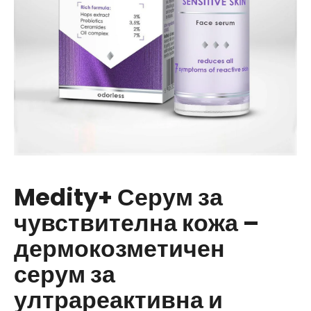
ТЪРСЕНЕ
П
р
е
п
о
р
Medity+ Серум за
ъ
чувствителна кожа –
ч
в
дермокозметичен
а
м
серум за
е
ултрареактивна и