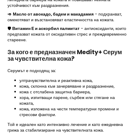
устойчивост към раздразнения.
🥑
Масло от авокадо, бадем и макадамия
- подхранват,
омекотяват и възстановяват еластичността на кожата.
🛡
Витамин Е и аскорбил палмитат
- антиоксиданти, които
предпазват кожата от оксидативен стрес и преждевременно
стареене.
За кого е предназначен Medity+ Серум
за чувствителна кожа?
Серумът е подходящ за:
ултрачувствителна и реактивна кожа,
кожа, склонна към зачервяване и раздразнение,
кожа с отслабена защитна бариера,
хора, изпитващи парене, сърбеж или стягане на
кожата,
кожа, изложена на чести температурни промени и
стресови фактори.
Той е идеален като интензивно лечение и като ежедневна
грижа за стабилизиране на чувствителната кожа.