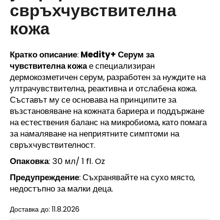
свръхчувствителна
OBAGI
TRETINOIN
кожа
0.025%
CREAM
20G
-
Кратко описание
:
Medity+ Серум за
EXP:
чувствителна кожа
е специализиран
12/26
дермокозметичен серум, разработен за нуждите на
109,99
€
ултрачувствителна, реактивна и отслабена кожа.
Съставът му се основава на принципите за
възстановяване на кожната бариера и поддържане
на естествения баланс на микробиома, като помага
за намаляване на неприятните симптоми на
свръхчувствителност.
Опаковка
: 30 мл/ 1 fl. Oz
Предупреждение
: Съхранявайте на сухо място,
недостъпно за малки деца.
Доставка до:
11.8.2026