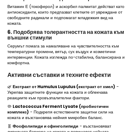
Витамин Е (токоферол) и аскорбил палмитат действат като
антиоксиданти, които предпазват клетките от увреждане от
свободните радикали и подпомагат младежкия вид на
кожата.
6. Подобрява толерантността на кожата към
външни стимули
Серумът помага за намаляване на чувствителността към
температурни промени, вятър, сух въздух и козметични
интервенции. Кожата изглежда по-стабилна, балансирана и
комфортна.
Активни съставки и техните ефекти
🌿
Екстракт от Humulus Lupulus (екстракт от хмел)
-
Укрепва защитните функции на кожата и облекчава
реакциите към провъзпалителни фактори.
🦠
Lactococcus Ferment Lysate (пробиотичен
комплекс)
- Подкрепя естествените защитни сили на
кожата и възстановява нейния микробен баланс.
🧬
Фосфолипиди и сфинголипиди
- възстановяват
липидната бариера на кожата и повишават нейната