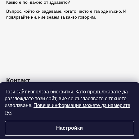
Какво е по-важно от здравето?
Въпрос, който си задаваме, когато често е твърде късно. И
повярвайте ни, ние знаем за какво говорим.
Контакт
Този сайт използва бисквитки. Като продължавате да
info
@
nashezdrave.eu
разглеждате този сайт, вие се съгласявате с тяхното
+359 889715815
използване.
Повече информация можете да намерите
тук
.
Настройки
Създадена от Shoptet