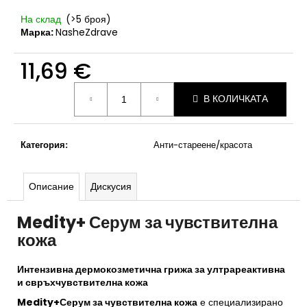
На склад
(>5 броя)
Марка:
NasheZdrave
11,69 €
Измерване
В КОЛИЧКАТА
на
цената:
Категория
:
Анти-стареене/красота
Описание
Дискусия
Medity+ Серум за чувствителна
кожа
Интензивна дермокозметична грижа за ултрареактивна
и свръхчувствителна кожа
Medity+
Серум за чувствителна кожа
е специализирано