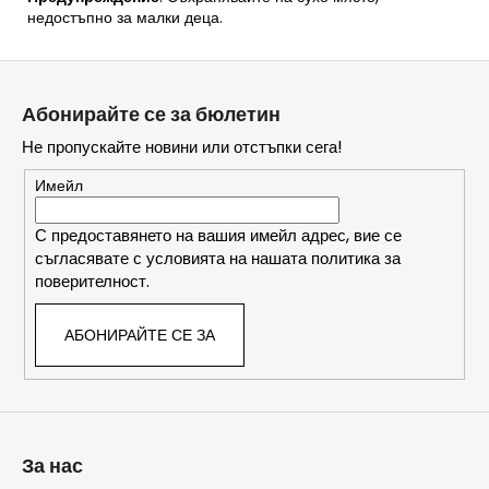
недостъпно за малки деца.
Ф
у
Абонирайте се за бюлетин
т
Не пропускайте новини или отстъпки сега!
е
р
Имейл
С предоставянето на вашия имейл адрес, вие се
съгласявате с условията на нашата политика за
поверителност.
АБОНИРАЙТЕ СЕ ЗА
За нас