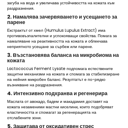
загуба на вода и увеличава устойчивостта на кожата към
раздразнения.
2. Намалява зачервяването и усещането за
парене
Екстрактът от хмел (Humulus Lupulus Extract) има
противовъзпалителни и успокояващи свойства. Помага за
намаляване на реактивността на кожата и облекчава
неприятното усещане за сърбеж или парене.
3. Възстановява баланса на микробиома на
кожата
Lactococcus Ferment Lysate подпомага естествените
защитни механизми на кожата и спомага за стабилизиране
на нейния микробен баланс. Резултатът е по-рядко
възникване на раздразнения.
4. Интензивно подхранва и регенерира
Маслата от авокадо, бадем и макадамия доставят на
кожата незаменими мастни киселини, които подобряват
еластичността и спомагат за регенерацията на
отслабените зони.
5. Защитава от оксидативен стрес