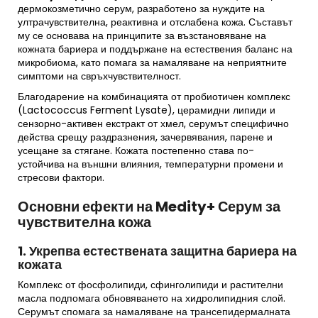
дермокозметично серум, разработено за нуждите на
ултрачувствителна, реактивна и отслабена кожа. Съставът
му се основава на принципите за възстановяване на
кожната бариера и поддържане на естествения баланс на
микробиома, като помага за намаляване на неприятните
симптоми на свръхчувствителност.
Благодарение на комбинацията от пробиотичен комплекс
(Lactococcus Ferment Lysate), церамидни липиди и
сензорно-активен екстракт от хмел, серумът специфично
действа срещу раздразнения, зачервявания, парене и
усещане за стягане. Кожата постепенно става по-
устойчива на външни влияния, температурни промени и
стресови фактори.
Основни ефекти на Medity+ Серум за
чувствителна кожа
1. Укрепва естествената защитна бариера на
кожата
Комплекс от фосфолипиди, сфинголипиди и растителни
масла подпомага обновяването на хидролипидния слой.
Серумът спомага за намаляване на трансепидермалната