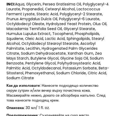
INCI
:
Aqua, Glycerin, Persea Gratissima Oil, Polyglyceryl-4
Laurate, Propanediol, Cetearyl Alcohol, Lactococcus
Ferment Lysate, Stearic Acid, Polyglyceryl-2 Stearate,
Prunus Amygdalus Dulcis Oil, Polyglyceryl-6 Laurate,
Octyldodecyl Oleate, Hydrolyzed Yeast Protein, Olus Oil,
Macadamia Ternifolia Seed Oil, Glyceryl Stearate,
Humulus Lupulus Extract, Tocopherol, Phospholipids,
Squalene, Oleic Acid, Lactic Acid, Sphingolipids, Stearyl
Alcohol, Octyldodecyl Stearoyl Stearate, Ascorbyl
Palmitate, Lecithin, Hydrogenated Palm Glycerides
Citrate, Sodium Dehydroacetate, Xanthan Gum, Zea
Mays Starch, Butylene Glycol, Glycine Soja Oil, Sodium
Benzoate, Pentylene Glycol, Polyhydroxystearic Acid,
Palmitic Acid, Octyldodecanol, Potassium Sorbate, Beta-
Sitosterol, Phenoxyethanol, Sodium Chloride, Citric Acid,
Sodium Citrate
Как да
използвате
: Нанесете подходящо количество
серум сутрин и/или вечер върху почистена кожа.
Масажирайте нежно, докато се абсорбира напълно. След
това нанесете подходящ крем.
Опаковка
: 30 мл/ 1 fl. oz.
Предупреждение
: Съхранявайте на сухо място,