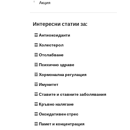
МАГНЕЗИЙ МАЛАТ - МАГНЕЗИЙ 500
Акция
а
МГ 145 КАПСУЛИ
11,79 €
Интересни статии за:
☲ Антиоксиданти
☲ Холестерол
☲ Отслабване
☲ Психично здраве
☲ Хормонална регулация
☲ Имунитет
☲ Ставите и ставните заболявания
☲ Кръвно налягане
☲ Оксидативен стрес
☲ Памет и концентрация