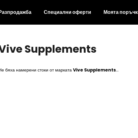
Разпродажба
Специални оферти
Моята поръчк
Какво търсите?
Vive Supplements
ТЪРСЕНЕ
Не бяха намерени стоки от марката
Vive Supplements
...
Препоръчваме