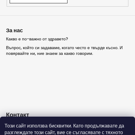
ТЪРСЕНЕ
За нас
Какво е по-важно от здравето?
Въпрос, който си задаваме, когато често е твърде късно. И
П
повярвайте ни, ние знаем за какво говорим.
р
е
п
о
р
ъ
ч
в
а
Контакт
м
е
Този сайт използва бисквитки. Като продължавате да
info
@
nashezdrave.eu
разглеждате този сайт, вие се съгласявате с тяхното
+359 889715815