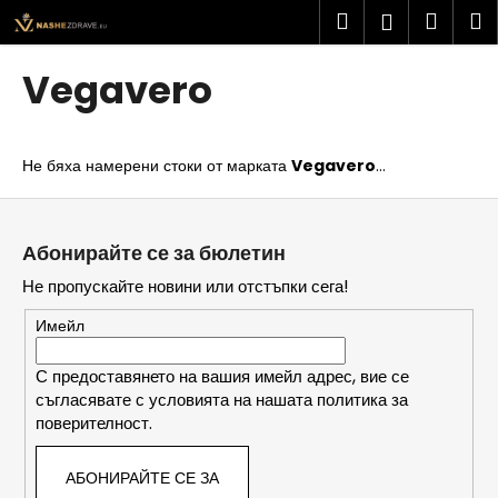
К
Преминаване
Търсене
Колич
М
Вход
към
о
съдържанието
Обратно
Обратно
за
л
Vegavero
и
пазар
К
ч
а
к
Не бяха намерени стоки от марката
Vegavero
...
к
а
в
Ф
о
у
Абонирайте се за бюлетин
т
т
Не пропускайте новини или отстъпки сега!
ъ
е
р
р
Имейл
с
и
С предоставянето на вашия имейл адрес, вие се
съгласявате с условията на нашата политика за
т
поверителност.
е
?
АБОНИРАЙТЕ СЕ ЗА