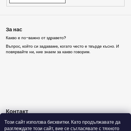
ТЪРСЕНЕ
За нас
Какво е по-важно от здравето?
Въпрос, който си задаваме, когато често е твърде късно. И
П
повярвайте ни, ние знаем за какво говорим.
р
е
п
о
р
ъ
ч
в
а
Контакт
м
е
Този сайт използва бисквитки. Като продължавате да
info
@
nashezdrave.eu
разглеждате този сайт, вие се съгласявате с тяхното
+359 889715815