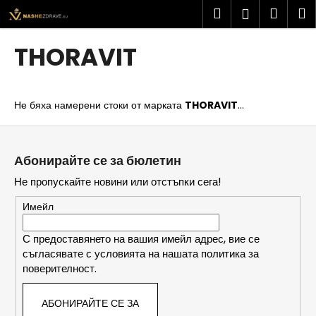
К
Преминаване
Търсене
Колич
М
Вход
към
о
съдържанието
Обратно
Обратно
за
л
THORAVIT
и
пазар
К
ч
а
к
Не бяха намерени стоки от марката
THORAVIT
...
к
а
в
Ф
о
у
Абонирайте се за бюлетин
т
т
Не пропускайте новини или отстъпки сега!
ъ
е
р
р
Имейл
с
и
С предоставянето на вашия имейл адрес, вие се
съгласявате с условията на нашата политика за
т
поверителност.
е
?
АБОНИРАЙТЕ СЕ ЗА