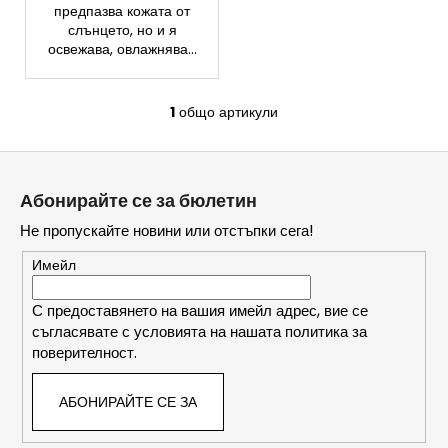
предпазва кожата от
СЕРУМ
слънцето, но и я
С
ВИТАМИН
освежава, овлажнява...
С
И
РЕТИНОЛ
1
общо артикули
К
12,53
о
€
Ф
н
у
т
Абонирайте се за бюлетин
р
т
о
Не пропускайте новини или отстъпки сега!
е
л
р
Имейл
н
и
С предоставянето на вашия имейл адрес, вие се
е
съгласявате с условията на нашата политика за
л
поверителност.
е
м
АБОНИРАЙТЕ СЕ ЗА
е
н