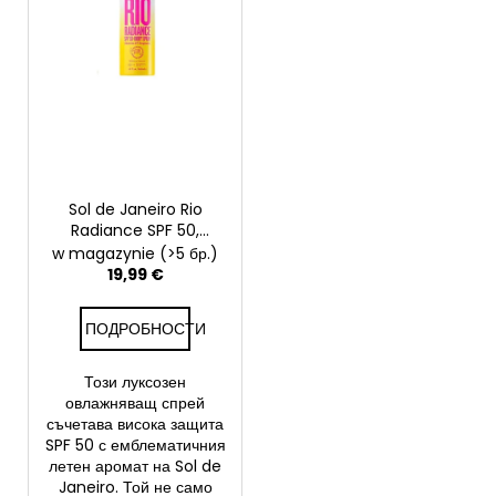
н
н
а
а
п
п
ТЪРСЕНЕ
р
р
о
о
д
д
П
у
у
р
Sol de Janeiro Rio
к
к
е
Radiance SPF 50,
т
п
т
освежаващ и
w magazynie
(>5 бр.)
и
овлажняващ спрей за
о
19,99 €
и
защита на кожата, 200
р
т
мл
ъ
ПОДРОБНОСТИ
е
ч
в
Този луксозен
а
овлажняващ спрей
м
съчетава висока защита
е
SPF 50 с емблематичния
летен аромат на Sol de
Janeiro. Той не само