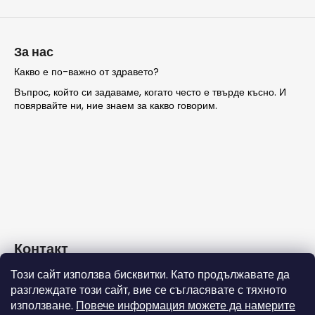
т
и
з
а
За нас
и
Какво е по-важно от здравето?
з
Въпрос, който си задаваме, когато често е твърде късно. И
б
повярвайте ни, ние знаем за какво говорим.
р
о
я
в
а
н
е
Контакт
Този сайт използва бисквитки. Като продължавате да
info
@
nashezdrave.eu
разглеждате този сайт, вие се съгласявате с тяхното
+359 889715815
използване.
Повече информация можете да намерите