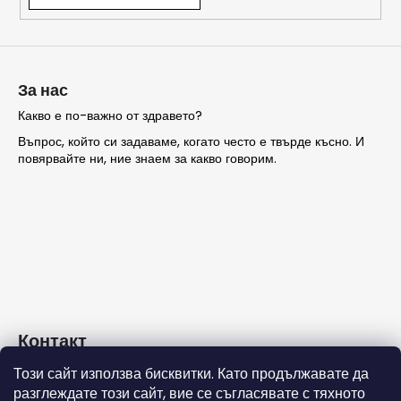
ТЪРСЕНЕ
За нас
Какво е по-важно от здравето?
Въпрос, който си задаваме, когато често е твърде късно. И
П
повярвайте ни, ние знаем за какво говорим.
р
е
п
о
р
ъ
ч
в
а
Контакт
м
е
Този сайт използва бисквитки. Като продължавате да
info
@
nashezdrave.eu
разглеждате този сайт, вие се съгласявате с тяхното
+359 889715815