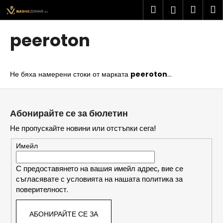
К
Преминаване
Търсене
Колич
М
Вход
към
о
съдържанието
Обратно
Обратно
за
л
peeroton
и
пазар
К
ч
а
к
Не бяха намерени стоки от марката
peeroton
...
к
а
в
Ф
о
у
Абонирайте се за бюлетин
т
т
Не пропускайте новини или отстъпки сега!
ъ
е
р
р
Имейл
с
и
С предоставянето на вашия имейл адрес, вие се
съгласявате с условията на нашата политика за
т
поверителност.
е
?
АБОНИРАЙТЕ СЕ ЗА