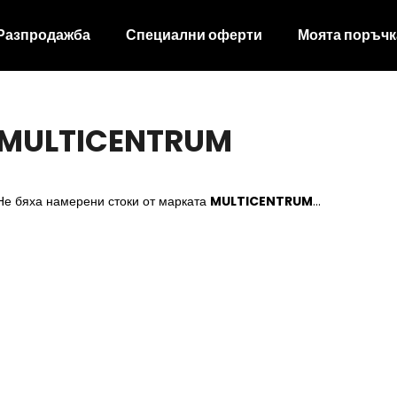
Разпродажба
Специални оферти
Моята поръчк
Какво търсите?
MULTICENTRUM
ТЪРСЕНЕ
Не бяха намерени стоки от марката
MULTICENTRUM
...
Препоръчваме