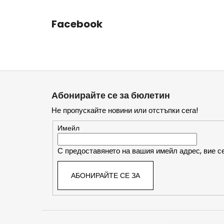
Facebook
Ф
у
Абонирайте се за бюлетин
т
Не пропускайте новини или отстъпки сега!
е
р
Имейл
С предоставянето на вашия имейл адрес, вие се
АБОНИРАЙТЕ СЕ ЗА