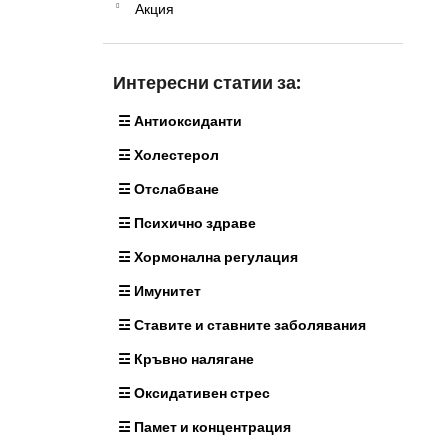
МАГНЕЗИЙ МАЛАТ - МАГНЕЗИЙ 500
Акция
а
МГ 145 КАПСУЛИ
11,79 €
Интересни статии за:
☲ Антиоксиданти
☲ Холестерол
☲ Отслабване
☲ Психично здраве
☲ Хормонална регулация
☲ Имунитет
☲ Ставите и ставните заболявания
☲ Кръвно налягане
☲ Оксидативен стрес
☲ Памет и концентрация