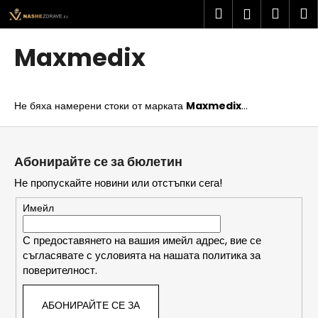
К
Преминаване
Търсене
Колич
М
Вход
към
о
съдържанието
Обратно
Обратно
за
л
Maxmedix
и
пазар
К
ч
а
к
Не бяха намерени стоки от марката
Maxmedix
...
к
а
в
Ф
о
у
Абонирайте се за бюлетин
т
т
Не пропускайте новини или отстъпки сега!
ъ
е
р
р
Имейл
с
и
С предоставянето на вашия имейл адрес, вие се
съгласявате с условията на нашата политика за
т
поверителност.
е
?
АБОНИРАЙТЕ СЕ ЗА