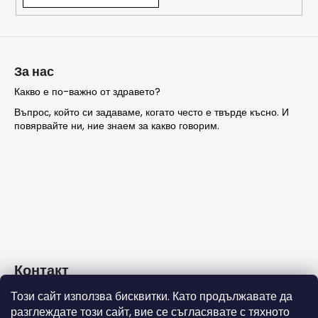
ТЪРСЕНЕ
За нас
Какво е по-важно от здравето?
Въпрос, който си задаваме, когато често е твърде късно. И
П
повярвайте ни, ние знаем за какво говорим.
р
е
п
о
р
ъ
ч
в
а
Контакт
м
е
Този сайт използва бисквитки. Като продължавате да
info
@
nashezdrave.eu
разглеждате този сайт, вие се съгласявате с тяхното
+359 889715815