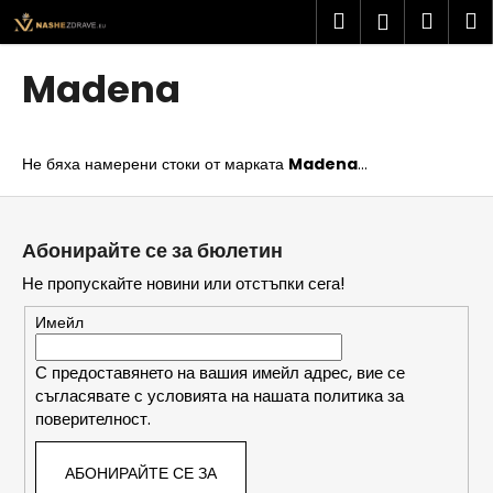
К
Преминаване
Търсене
Колич
М
Вход
към
о
съдържанието
Обратно
Обратно
за
л
Madena
и
пазар
К
ч
а
к
Не бяха намерени стоки от марката
Madena
...
к
а
в
Ф
о
у
Абонирайте се за бюлетин
т
т
Не пропускайте новини или отстъпки сега!
ъ
е
р
р
Имейл
с
и
С предоставянето на вашия имейл адрес, вие се
съгласявате с условията на нашата политика за
т
поверителност.
е
?
АБОНИРАЙТЕ СЕ ЗА