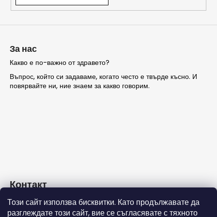
ТЪРСЕНЕ
За нас
Какво е по-важно от здравето?
Въпрос, който си задаваме, когато често е твърде късно. И
П
повярвайте ни, ние знаем за какво говорим.
р
е
п
о
р
ъ
ч
в
а
Контакт
м
е
Този сайт използва бисквитки. Като продължавате да
info
@
nashezdrave.eu
разглеждате този сайт, вие се съгласявате с тяхното
+359 889715815