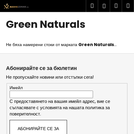
К
Преминаване
Търсене
Колич
М
Вход
към
о
съдържанието
Обратно
Обратно
за
л
Green Naturals
и
пазар
К
ч
а
к
Не бяха намерени стоки от марката
Green Naturals
...
к
а
в
Ф
о
у
Абонирайте се за бюлетин
т
т
Не пропускайте новини или отстъпки сега!
ъ
е
р
р
Имейл
с
и
С предоставянето на вашия имейл адрес, вие се
съгласявате с условията на нашата политика за
т
поверителност.
е
?
АБОНИРАЙТЕ СЕ ЗА