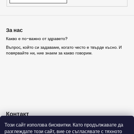
ТЪРСЕНЕ
За нас
Какво е по-важно от здравето?
Въпрос, който си задаваме, когато често е твърде късно. И
П
повярвайте ни, ние знаем за какво говорим.
р
е
п
о
р
ъ
ч
в
а
Контакт
м
е
Този сайт използва бисквитки. Като продължавате да
info
@
nashezdrave.eu
разглеждате този сайт, вие се съгласявате с тяхното
+359 889715815