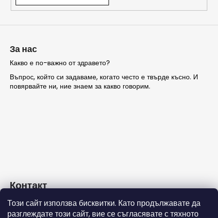
ТЪРСЕНЕ
За нас
Какво е по-важно от здравето?
Въпрос, който си задаваме, когато често е твърде късно. И
П
повярвайте ни, ние знаем за какво говорим.
р
е
п
о
р
ъ
ч
в
а
Контакт
м
е
Този сайт използва бисквитки. Като продължавате да
info
@
nashezdrave.eu
разглеждате този сайт, вие се съгласявате с тяхното
+359 889715815