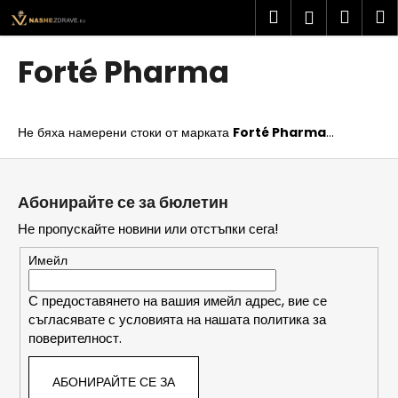
К
Преминаване
Търсене
Колич
М
Вход
към
о
съдържанието
Обратно
Обратно
за
л
Forté Pharma
и
пазар
К
ч
а
к
Не бяха намерени стоки от марката
Forté Pharma
...
к
а
в
Ф
о
у
Абонирайте се за бюлетин
т
т
Не пропускайте новини или отстъпки сега!
ъ
е
р
р
Имейл
с
и
С предоставянето на вашия имейл адрес, вие се
съгласявате с условията на нашата политика за
т
поверителност.
е
?
АБОНИРАЙТЕ СЕ ЗА