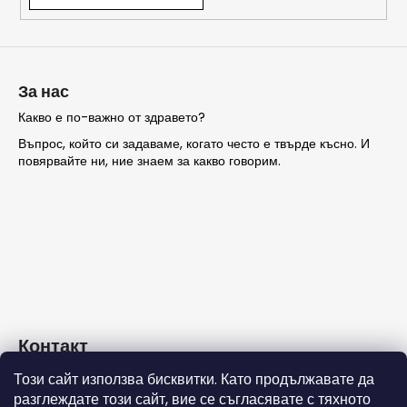
ТЪРСЕНЕ
За нас
Какво е по-важно от здравето?
Въпрос, който си задаваме, когато често е твърде късно. И
П
повярвайте ни, ние знаем за какво говорим.
р
е
п
о
р
ъ
ч
в
а
Контакт
м
е
Този сайт използва бисквитки. Като продължавате да
info
@
nashezdrave.eu
разглеждате този сайт, вие се съгласявате с тяхното
+359 889715815