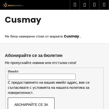
К
Преминаване
Търсене
Колич
М
Вход
към
о
съдържанието
Обратно
Обратно
за
л
Cusmay
и
пазар
К
ч
а
к
Не бяха намерени стоки от марката
Cusmay
...
к
а
в
Ф
о
у
Абонирайте се за бюлетин
т
т
Не пропускайте новини или отстъпки сега!
ъ
е
р
р
Имейл
с
и
С предоставянето на вашия имейл адрес, вие се
съгласявате с условията на нашата политика за
т
поверителност.
е
?
АБОНИРАЙТЕ СЕ ЗА