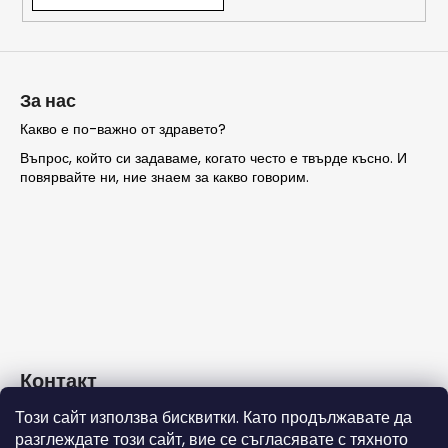
ТЪРСЕНЕ
За нас
Какво е по-важно от здравето?
Въпрос, който си задаваме, когато често е твърде късно. И
П
повярвайте ни, ние знаем за какво говорим.
р
е
п
о
р
ъ
ч
в
а
Контакт
м
е
Този сайт използва бисквитки. Като продължавате да
info
@
nashezdrave.eu
разглеждате този сайт, вие се съгласявате с тяхното
+359 889715815