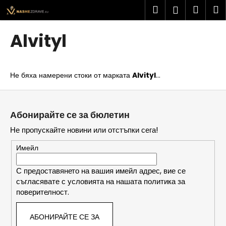
К
Преминаване
Търсене
Колич
М
Вход
към
о
съдържанието
Обратно
Обратно
за
л
Alvityl
и
пазар
К
ч
а
к
Не бяха намерени стоки от марката
Alvityl
...
к
а
в
Ф
о
у
Абонирайте се за бюлетин
т
т
Не пропускайте новини или отстъпки сега!
ъ
е
р
р
Имейл
с
и
С предоставянето на вашия имейл адрес, вие се
съгласявате с условията на нашата политика за
т
поверителност.
е
?
АБОНИРАЙТЕ СЕ ЗА