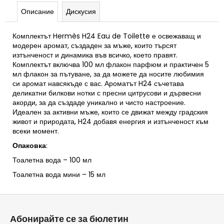
Описание
Дискусия
Комплектът Hermès H24 Eau de Toilette е освежаващ и
модерен аромат, създаден за мъже, които търсят
изтънченост и динамика във всичко, което правят.
Комплектът включва 100 мл флакон парфюм и практичен 5
мл флакон за пътуване, за да можете да носите любимия
си аромат навсякъде с вас. Ароматът H24 съчетава
деликатни билкови нотки с пресни цитрусови и дървесни
акорди, за да създаде уникално и чисто настроение.
Идеален за активни мъже, които се движат между градския
живот и природата, H24 добавя енергия и изтънченост към
всеки момент.
Опаковка
:
Тоалетна вода – 100 мл
Тоалетна вода мини – 15 мл
Ф
у
Абонирайте се за бюлетин