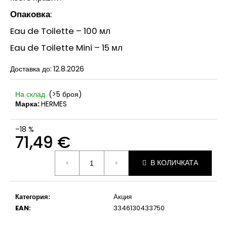
СЕРУМ
Опаковка
:
С
ВИТАМИН
Eau de Toilette – 100 мл
С
И
Eau de Toilette Mini – 15 мл
РЕТИНОЛ
12,53
Доставка до:
12.8.2026
€
На склад
(>5 броя)
Марка:
HERMES
–18 %
71,49 €
Измерване
В КОЛИЧКАТА
на
цената:
Категория
:
Акция
EAN
:
3346130433750