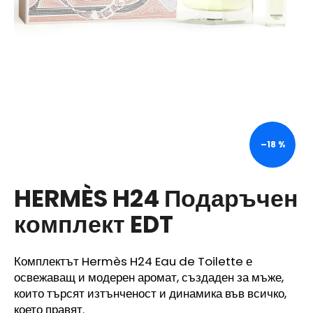
ТЪРСЕНЕ
П
р
е
–18 %
п
о
р
HERMÈS H24 Подаръчен
ъ
комплект EDT
ч
в
а
Комплектът Hermès H24 Eau de Toilette е
м
освежаващ и модерен аромат, създаден за мъже,
е
които търсят изтънченост и динамика във всичко,
което правят.